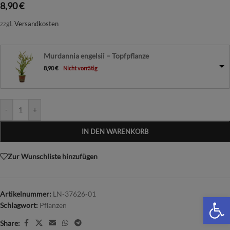
8,90
€
zzgl.
Versandkosten
Murdannia engelsii – Topfpflanze
8,90
€
Nicht vorrätig
-
+
IN DEN WARENKORB
Zur Wunschliste hinzufügen
Artikelnummer:
LN-37626-01
We
Schlagwort:
Pflanzen
Share: