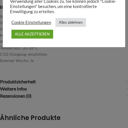
Verwendung aller Cookies zu. Sie können jedoch "Cookie-
Infos
Einstellungen" besuchen, um eine kontrollierte
Einwilligung zu erteilen.
Schwierigkeitsgrad: Mittel
Cookie Einstellungen
Alles ablehnen
Verwendung: Mittel- und Hintergrund
Gestaltungstipps: ideal als solitärere Busch im Mittelgrund
ALLE AKZEPTIEREN
Höhe: 20-30cm
Wuchsgeschwindigkeit: Moderat
Temperatur: 20-28°C
CO2-Düngung: empfohlen
Emerser Wuchs: Ja
Produktsicherheit
Weitere Infos
Rezensionen (0)
Ähnliche Produkte