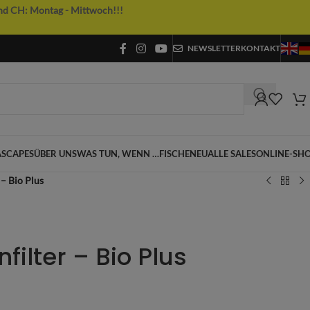
nd CH: Montag - Mittwoch!!!
NEWSLETTER
KONTAKT
SCAPES
ÜBER UNS
WAS TUN, WENN …
FISCHE
NEU
ALLE SALES
ONLINE-SH
 – Bio Plus
filter – Bio Plus