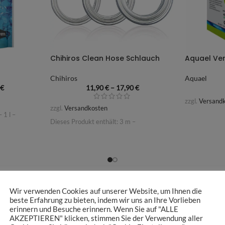
Chihiros Clean Hose Schlauch
Aquael Ve
Chihiros
Aquael
0
€
11,90
€
–
17,90
€
zzgl.
Versand
zzgl.
Versandkosten
– 1
l
–
Dieses Produkt enthält: 3
m
–
Wir verwenden Cookies auf unserer Website, um Ihnen die
beste Erfahrung zu bieten, indem wir uns an Ihre Vorlieben
erinnern und Besuche erinnern. Wenn Sie auf "ALLE
AKZEPTIEREN" klicken, stimmen Sie der Verwendung aller