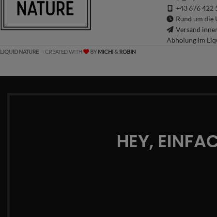
+43 676 422 
Rund um die U
Versand inne
Abholung im Liq
LIQUID NATURE
— CREATED WITH
BY
MICHI
&
ROBIN
HEY, EINFA