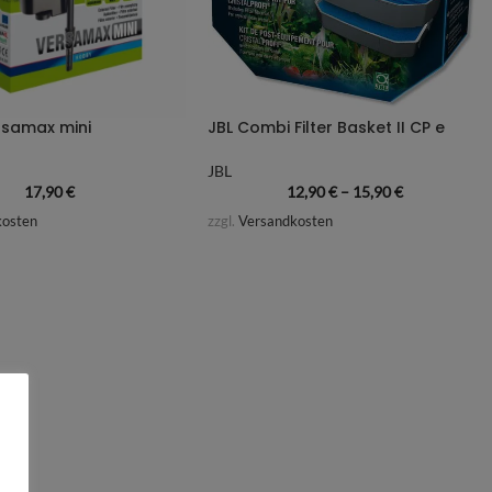
rsamax mini
JBL Combi Filter Basket II CP e
JBL
17,90
€
12,90
€
–
15,90
€
kosten
zzgl.
Versandkosten