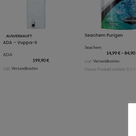
Seachem Purigen
AUSVERKAUFT
ADA – Vuppa-II
Seachem
14,99
€
–
84,9
ADA
199,90
€
zzgl.
Versandkosten
zzgl.
Versandkosten
Dieses Produkt enthält: 0,1
l