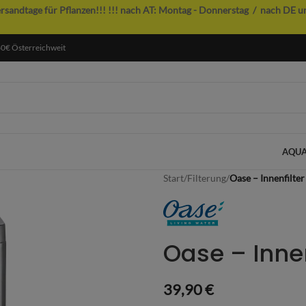
ersandtage für Pflanzen!!!
!!! nach AT: Montag - Donnerstag / nach DE u
60€ Österreichweit
AQUA
Start
/
Filterung
/
Oase – Innenfilter
Oase – Innen
39,90
€