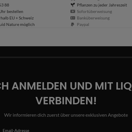
53 88
Pflanzen zu jeder Jahreszeit
hr bestellen
Sofortüberweisung
rhalb EU + Schweiz
Banküberweisung
uid Nature möglich
Paypal
CH ANMELDEN UND MIT LI
VERBINDEN!
Wir informieren dich zuerst über unsere exklusiven Angebote
Email-Adresse