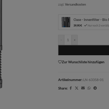
zzgl.
Versandkosten
Oase - Innenfilter - Bio
39,90
€
Nur noch 2 vorräti
-
+
Zur Wunschliste hinzufügen
Artikelnummer:
LN-63358-01
Share: