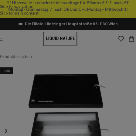
!!! Hitzewelle - reduzierte Versandtage für Pflanzen!!!
!!! nach AT:
Skip to navigation
Montag - Donnerstag / nach DE und CH: Montag - Mittwoch!!!
Skip to main content
Die Filiale: Hietzinger Hauptstraße 66, 1130 Wien
-10%