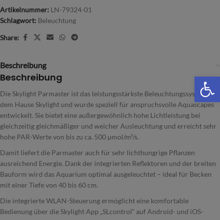
Artikelnummer:
LN-79324-01
Schlagwort:
Beleuchtung
Share:
Beschreibung
Beschreibung
We
Die Skylight Parmaster ist das leistungsstärkste Beleuchtungssystem aus
dem Hause Skylight und wurde speziell für anspruchsvolle Aquascapes
entwickelt. Sie bietet eine außergewöhnlich hohe Lichtleistung bei
gleichzeitig gleichmäßiger und weicher Ausleuchtung und erreicht sehr
hohe PAR-Werte von bis zu ca. 500 µmol/m²/s.
Damit liefert die Parmaster auch für sehr lichthungrige Pflanzen
ausreichend Energie. Dank der integrierten Reflektoren und der breiten
Bauform wird das Aquarium optimal ausgeleuchtet – ideal für Becken
mit einer Tiefe von 40 bis 60 cm.
Die integrierte WLAN-Steuerung ermöglicht eine komfortable
Bedienung über die Skylight App „SLcontrol“ auf Android- und iOS-