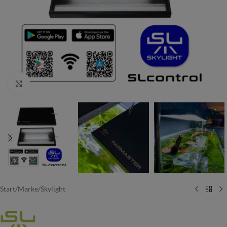
Vergrößern
Start
/
Marke
/
Skylight