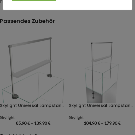
Für anspruchsvolle Aquascapes
Passendes Zubehör
Skylight Universal Lampstand – Aquarium Edge Stand
Skylight Universal Lampstand – Cabinet Stand
Skylight
Skylight
85,90
€
–
139,90
€
104,90
€
–
179,90
€