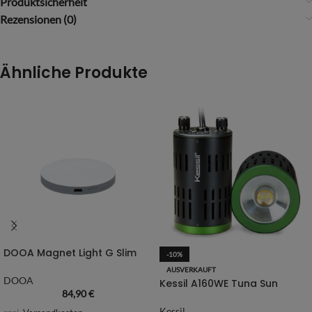
Produktsicherheit
Rezensionen (0)
Ähnliche Produkte
DOOA Magnet Light G Slim
-10%
AUSVERKAUFT
DOOA
Kessil A160WE Tuna Sun
84,90
€
Kessil