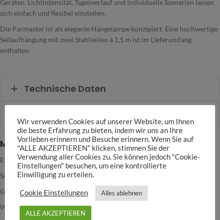
Geräten. Lichtintensität, Tagesverlauf und individuelle Szenarien lassen
sich einfach und flexibel einstellen.
Die Parmaster ist als elegante Hängelampe konzipiert. Eine hochwertige
Seilaufhängung mit zwei Stahlseilen à 1,5 m ist im Lieferumfang
enthalten.
Technische Daten
Abmessungen
Wir verwenden Cookies auf unserer Website, um Ihnen
die beste Erfahrung zu bieten, indem wir uns an Ihre
Vorlieben erinnern und Besuche erinnern. Wenn Sie auf
Merkmale
"ALLE AKZEPTIEREN" klicken, stimmen Sie der
Verwendung aller Cookies zu. Sie können jedoch "Cookie-
Extrem hohe Lichtleistung
Einstellungen" besuchen, um eine kontrollierte
Einwilligung zu erteilen.
Sehr hohe PAR-Werte
Gleichmäßige Flächenausleuchtung
Cookie Einstellungen
Alles ablehnen
WLAN-Steuerung per App
ALLE AKZEPTIEREN