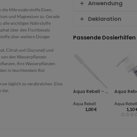
Anwendung
die Mikronährstoffe Eisen,
alium und Magnesium zu. Gerade
Deklaration
 alle wichtigen Nährstoffe
sphat über den Fischbesatz
Passende Dosierhilfen
stoffe über weitere Dünger
bat, Citrat und Gluconat) und
 von den Wasserpflanzen
pflanzen. Ihre Wasserpflanzen
rden in leuchtendem Rot
grow täglich zu verabreichen. Eine
 dar.
Aqua Rebell – Pipette
Aqua Rebell
Aqua Rebel
1,00
€
1,10