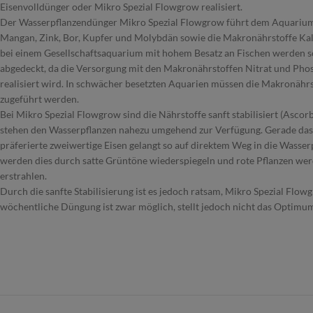
Eisenvolldünger oder Mikro Spezial Flowgrow realisiert.
Der Wasserpflanzendünger Mikro Spezial Flowgrow führt dem Aquarium 
Mangan, Zink, Bor, Kupfer und Molybdän sowie die Makronährstoffe K
bei einem Gesellschaftsaquarium mit hohem Besatz an Fischen werden so
abgedeckt, da die Versorgung mit den Makronährstoffen Nitrat und Pho
realisiert wird. In schwächer besetzten Aquarien müssen die Makronähr
zugeführt werden.
Bei Mikro Spezial Flowgrow sind die Nährstoffe sanft stabilisiert (Ascor
stehen den Wasserpflanzen nahezu umgehend zur Verfügung. Gerade das
präferierte zweiwertige Eisen gelangt so auf direktem Weg in die Wasser
werden dies durch satte Grüntöne wiederspiegeln und rote Pflanzen we
erstrahlen.
Durch die sanfte Stabilisierung ist es jedoch ratsam, Mikro Spezial Flow
wöchentliche Düngung ist zwar möglich, stellt jedoch nicht das Optimum