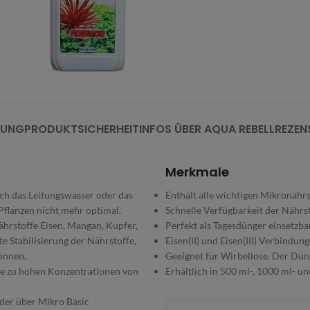
BUNG
PRODUKTSICHERHEIT
INFOS ÜBER AQUA REBELL
REZEN
Merkmale
ch das Leitungswasser oder das
Enthält alle wichtigen Mikronährs
 Pflanzen nicht mehr optimal.
Schnelle Verfügbarkeit der Nährst
hrstoffe Eisen, Mangan, Kupfer,
Perfekt als Tagesdünger einsetzba
e Stabilisierung der Nährstoffe,
Eisen(II) und Eisen(III) Verbindun
önnen.
Geeignet für Wirbellose. Der Dün
ne zu hohen Konzentrationen von
Erhältlich in 500 ml-, 1000 ml- u
der über Mikro Basic