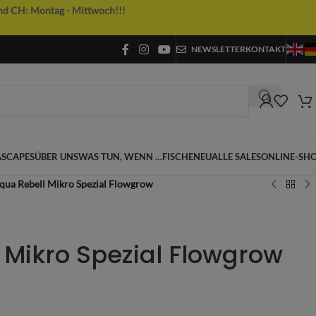
nd CH: Montag - Mittwoch!!!
NEWSLETTER
KONTAKT
SCAPES
ÜBER UNS
WAS TUN, WENN …
FISCHE
NEU
ALLE SALES
ONLINE-SH
qua Rebell Mikro Spezial Flowgrow
 Mikro Spezial Flowgrow