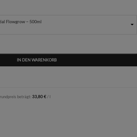
zial Flowgrow – 500ml
IN DEN WARENKORB
rundpreis beträgt:
33,80
€
/
l