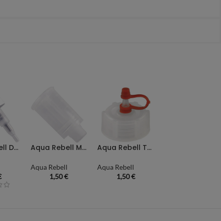
Aqua Rebell Dosierpumpe 1 ml
Aqua Rebell Messbecher 20 ml
Aqua Rebell Tropfdosierer
l
Aqua Rebell
Aqua Rebell
€
1,50
€
1,50
€