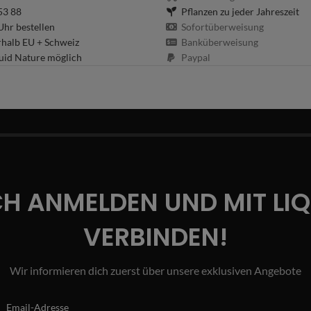
53 88
Pflanzen zu jeder Jahreszeit
hr bestellen
Sofortüberweisung
rhalb EU + Schweiz
Banküberweisung
uid Nature möglich
Paypal
CH ANMELDEN UND MIT LI
VERBINDEN!
Wir informieren dich zuerst über unsere exklusiven Angebote
Email-Adresse