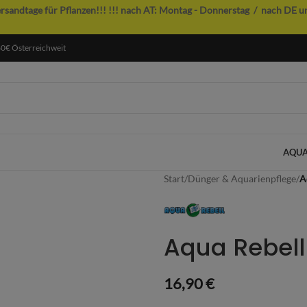
ersandtage für Pflanzen!!!
!!! nach AT: Montag - Donnerstag / nach DE u
60€ Österreichweit
AQUA
Start
/
Dünger & Aquarienpflege
/
A
Aqua Rebell
16,90
€