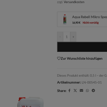
zzgl.
Versandkosten
Aqua Rebell Mikro Spe
16,90
€
Nicht vorrätig
-
+
Zur Wunschliste hinzufügen
Dieses Produkt enthält: 0,5
l
– der G
Artikelnummer:
LN-00545-01
Share: