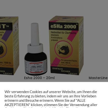
Esha 2000 – 20ml
MasterLin
Esha
Masterline
Wir verwenden Cookies auf unserer Website, um Ihnen die
8,90
€
beste Erfahrung zu bieten, indem wir uns an Ihre Vorlieben
zzgl.
Versandkosten
zzgl.
Versand
erinnern und Besuche erinnern. Wenn Sie auf "ALLE
AKZEPTIEREN" klicken, stimmen Sie der Verwendung aller