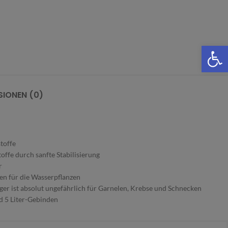
We
SIONEN (0)
toffe
offe durch sanfte Stabilisierung
r
gen für die Wasserpflanzen
ger ist absolut ungefährlich für Garnelen, Krebse und Schnecken
nd 5 Liter-Gebinden