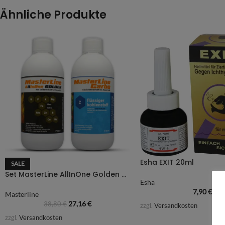
Ähnliche Produkte
Esha EXIT 20ml
SALE
Set MasterLine AllInOne Golden + Carbo – 500ml
Esha
7,90
€
Masterline
27,16
€
38,80
€
zzgl.
Versandkosten
zzgl.
Versandkosten