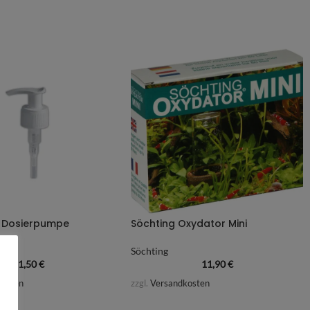
e Dosierpumpe
Söchting Oxydator Mini
Söchting
1,50
€
11,90
€
kosten
zzgl.
Versandkosten