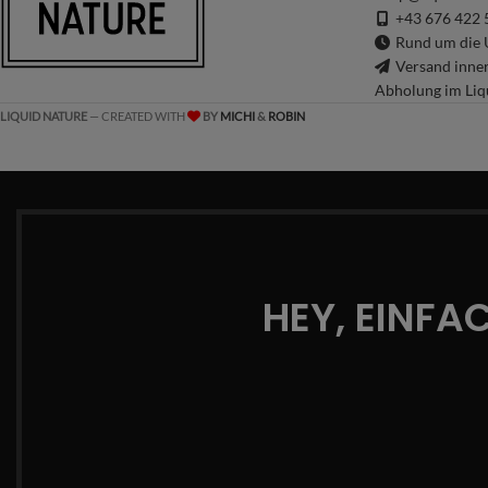
+43 676 422 
Rund um die U
Versand inne
Abholung im Liq
LIQUID NATURE
— CREATED WITH
BY
MICHI
&
ROBIN
HEY, EINFA