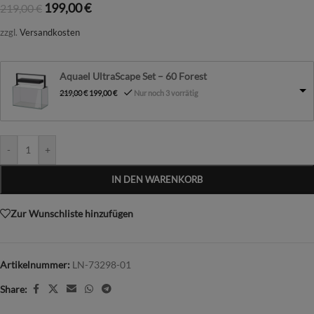
199,00
€
219,00
€
zzgl.
Versandkosten
Aquael UltraScape Set – 60 Forest
219,00
€
199,00
€
Nur noch 3 vorrätig
-
+
IN DEN WARENKORB
Zur Wunschliste hinzufügen
Artikelnummer:
LN-73298-01
Share: