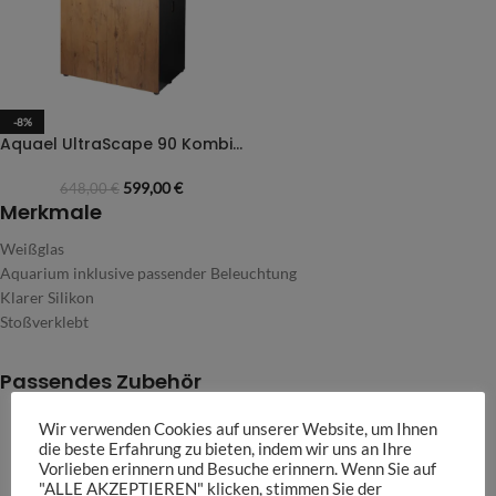
-8%
Aquael UltraScape 90 Kombination Aquariumset + Unterschrank
599,00
€
648,00
€
Merkmale
Weißglas
Aquarium inklusive passender Beleuchtung
Klarer Silikon
Stoßverklebt
Passendes Zubehör
Wir verwenden Cookies auf unserer Website, um Ihnen
die beste Erfahrung zu bieten, indem wir uns an Ihre
Vorlieben erinnern und Besuche erinnern. Wenn Sie auf
"ALLE AKZEPTIEREN" klicken, stimmen Sie der