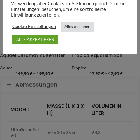
Verwendung aller Cookies zu. Sie können jedoch "Cookie-
Einstellungen" besuchen, um eine kontrollierte
Einwilligung zu erteilen.
Cookie Einstellungen
Alles ablehnen
ALLE AKZEPTIEREN
Aquael Ultramax Außenfilter
Tropica Aquarium Soil
Aquael
Tropica
149,90
€
–
199,90
€
17,90
€
–
42,90
€
Abmessungen
MASSE (L X B X H
VOLUMEN IN
MODELL
)
LITER
UltraScape Set
60 x 30 x 36 cm
64,8 l
60