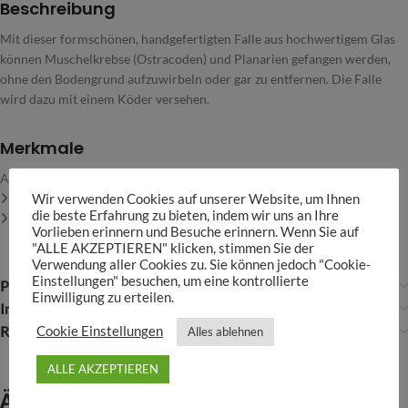
Beschreibung
Mit dieser formschönen, handgefertigten Falle aus hochwertigem Glas
können Muschelkrebse (Ostracoden) und Planarien gefangen werden,
ohne den Bodengrund aufzuwirbeln oder gar zu entfernen. Die Falle
wird dazu mit einem Köder versehen.
Merkmale
Aus hochwertigem Glas hergestellt
Perfekt zum Fangen von Planarien und Muschelkrebsen
Wir verwenden Cookies auf unserer Website, um Ihnen
die beste Erfahrung zu bieten, indem wir uns an Ihre
Leicht zu reinigen
Vorlieben erinnern und Besuche erinnern. Wenn Sie auf
"ALLE AKZEPTIEREN" klicken, stimmen Sie der
Verwendung aller Cookies zu. Sie können jedoch "Cookie-
Einstellungen" besuchen, um eine kontrollierte
Produktsicherheit
Einwilligung zu erteilen.
Infos über Aquasabi
Rezensionen (0)
Cookie Einstellungen
Alles ablehnen
ALLE AKZEPTIEREN
Ähnliche Produkte