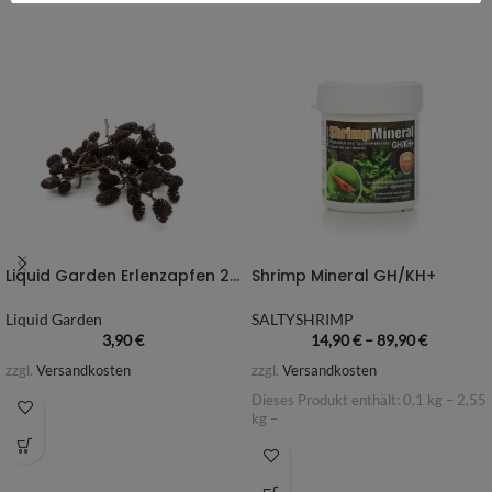
Liquid Garden Erlenzapfen 25g
Shrimp Mineral GH/KH+
Liquid Garden
SALTYSHRIMP
3,90
€
14,90
€
–
89,90
€
zzgl.
Versandkosten
zzgl.
Versandkosten
Dieses Produkt enthält: 0,1
kg
– 2,55
kg
–