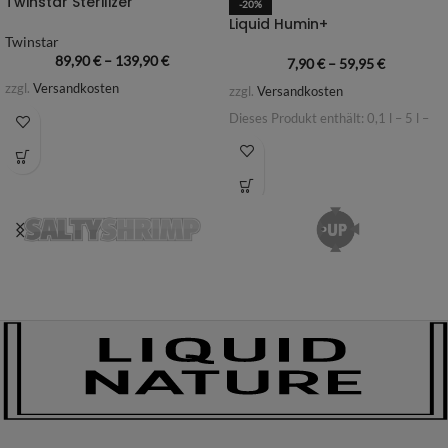
Twinstar Sterilizer
-20%
Liquid Humin+
Twinstar
89,90
€
–
139,90
€
7,90
€
–
59,95
€
zzgl.
Versandkosten
zzgl.
Versandkosten
Dieses Produkt enthält: 0,1
l
– 5
l
–