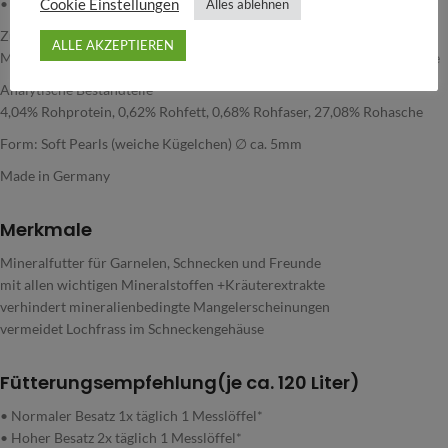
• Schnecken: 1 Perle täglich pro 2-5 Schnecken
Cookie Einstellungen
Alles ablehnen
Zusammensetzung
ALLE AKZEPTIEREN
Mineralstoffe, pflanzliche Nebenerzeugnisse, Getreide, Kräuterextrakte
Analytische Bestandteile
4,04% Rohprotein, 0,62% Rohfett, 0,68% Rohfaser, 27,08% Rohasche
Form: Soft Pearls (weiche Kügelchen) ∅ ca. 5mm
Made in Germany
Merkmale
Mineralfutter für Garnelen, Schnecken und Freunde
mit allen wichtigen Mineralstoffen +Kräuterextrakte
verhindert mineralienbedingte Mangelerscheinungen
vermeidet Lochfrass im Schneckengehäuse
Fütterungsempfehlung(je ca. 120 Liter)
• Normaler Besatz 1x täglich 1 Messlöffel*
• Hoher Besatz 2x täglich 1 Messlöffel*