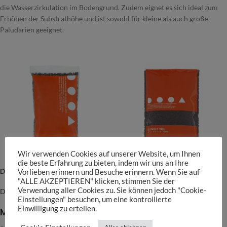
die Wasserzirkulation im Bodengrund. Zudem eignet es sich ideal zum
Erhöhen der Substrathöhe und ist sowohl für kleine als auch große
Paludarien geeignet.
Wir verwenden Cookies auf unserer Website, um Ihnen
die beste Erfahrung zu bieten, indem wir uns an Ihre
DOOA Jungle Base
DOOA Jungle Soil
Vorlieben erinnern und Besuche erinnern. Wenn Sie auf
"ALLE AKZEPTIEREN" klicken, stimmen Sie der
Verwendung aller Cookies zu. Sie können jedoch "Cookie-
DOOA
DOOA
Einstellungen" besuchen, um eine kontrollierte
4,90
€
–
17,90
€
9,90
€
–
22,90
€
Einwilligung zu erteilen.
Merkmale