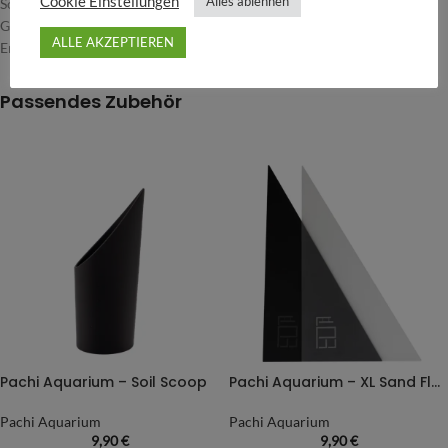
Cookie Einstellungen
Alles ablehnen
Sorgt für Wasserzirkulation im Bodengrund
Geeignet für Substraterhöhung
ALLE AKZEPTIEREN
Enthält keine Nährstoffe
Passendes Zubehör
Pachi Aquarium – Soil Scoop
Pachi Aquarium – XL Sand Flattener
Pachi Aquarium
Pachi Aquarium
9,90
€
9,90
€