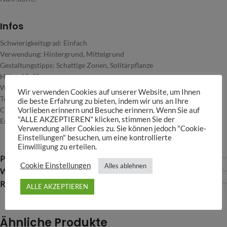
Infos
Schwierigkeitsgrad: Einfach
Verwendung: Hintergrund, Mittelgrund
Gestaltungstipps: Schattige Zonen, Solitärpflanze
Höhe: 15-40cm
Wuchsgeschwindigkeit: Langsam
Wir verwenden Cookies auf unserer Website, um Ihnen
Temperatur: 15-30°C
die beste Erfahrung zu bieten, indem wir uns an Ihre
CO2-Düngung: nicht notwendig, aber empfohlen
Vorlieben erinnern und Besuche erinnern. Wenn Sie auf
"ALLE AKZEPTIEREN" klicken, stimmen Sie der
Emerser Wuchs: Ja
Verwendung aller Cookies zu. Sie können jedoch "Cookie-
Einstellungen" besuchen, um eine kontrollierte
Einwilligung zu erteilen.
Produktsicherheit
Cookie Einstellungen
Alles ablehnen
Weitere Infos
Rezensionen (0)
ALLE AKZEPTIEREN
Ähnliche Produkte