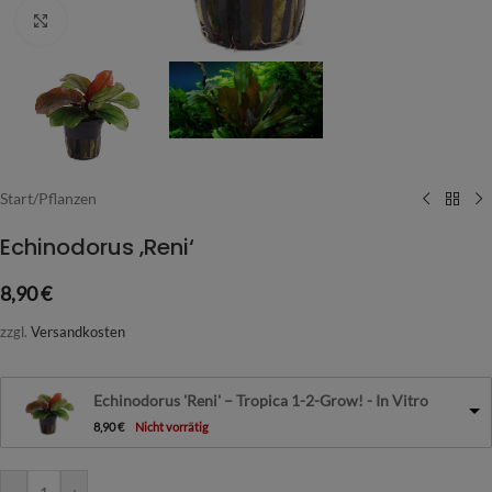
Vergrößern
Start
/
Pflanzen
Echinodorus ‚Reni‘
8,90
€
zzgl.
Versandkosten
Echinodorus 'Reni' – Tropica 1-2-Grow! - In Vitro
8,90
€
Nicht vorrätig