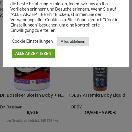
Einsatz von Huminstoffen, wie das
Liquid Humin+
oder auch
die beste Erfahrung zu bieten, indem wir uns an Ihre
Vorlieben erinnern und Besuche erinnern. Wenn Sie auf
Naturprodukten wie
Liquid Garden Seemandelbaumblätter
oder
Liquid
"ALLE AKZEPTIEREN" klicken, stimmen Sie der
Garden Erlenzapfen
.
Verwendung aller Cookies zu. Sie können jedoch "Cookie-
Einstellungen" besuchen, um eine kontrollierte
Einwilligung zu erteilen.
Cookie Einstellungen
Alles ablehnen
ALLE AKZEPTIEREN
Dr. Bassleer BioFish Baby + Nano S, 60g
HOBBY Artemia Baby Liquid
Dr. Bassleer
HOBBY
8,90
€
19,90
€
–
99,90
€
der Grundpreis beträgt:
148,33
€
/
kg