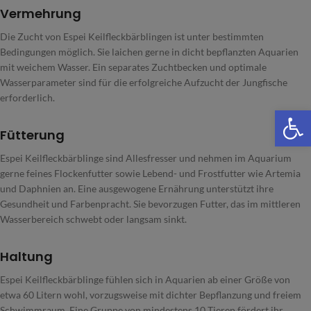
Vermehrung
Die Zucht von Espei Keilfleckbärblingen ist unter bestimmten
Bedingungen möglich. Sie laichen gerne in dicht bepflanzten Aquarien
mit weichem Wasser. Ein separates Zuchtbecken und optimale
Wasserparameter sind für die erfolgreiche Aufzucht der Jungfische
erforderlich.
We
Fütterung
Espei Keilfleckbärblinge sind Allesfresser und nehmen im Aquarium
gerne feines Flockenfutter sowie Lebend- und Frostfutter wie Artemia
und Daphnien an. Eine ausgewogene Ernährung unterstützt ihre
Gesundheit und Farbenpracht. Sie bevorzugen Futter, das im mittleren
Wasserbereich schwebt oder langsam sinkt.
Haltung
Espei Keilfleckbärblinge fühlen sich in Aquarien ab einer Größe von
etwa 60 Litern wohl, vorzugsweise mit dichter Bepflanzung und freiem
Schwimmraum. Eine Gruppe von mindestens 10 Tieren fördert ihr