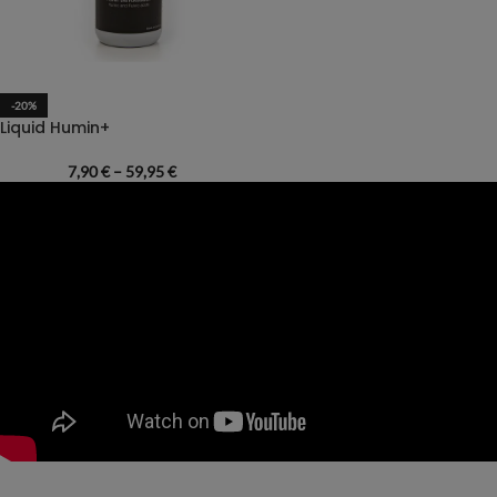
-20%
Liquid Humin+
7,90
€
–
59,95
€