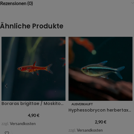
Rezensionen (0)
Ähnliche Produkte
Boraras brigittae / Moskitobärbling
AUSVERKAUFT
Hyphessobrycon herbertaxelrodi / Schwarzer Neon
4,90
€
2,90
€
zzgl.
Versandkosten
zzgl.
Versandkosten