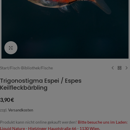
Vergrößern
Start
/
Fisch-Bibliothek
/
Fische
Trigonostigma Espei / Espes
Keilfleckbärbling
3,90
€
zzgl.
Versandkosten
Produkt kann nicht online gekauft werden!
Bitte besuche uns im Laden:
Liquid Nature - Hietzinger Hauptstraße 66 - 1130 Wien.