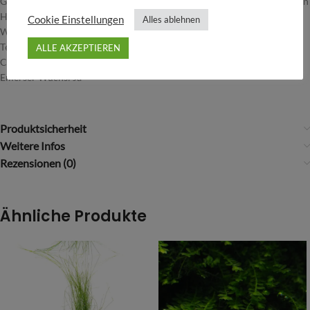
Gestaltungstipps: Farbenprächtige Stängelpflanze mit filigranen Blättern
Höhe: 30-50+cm
Cookie Einstellungen
Alles ablehnen
Wuchsgeschwindigkeit: schnell
Temperatur: 18-26°C
ALLE AKZEPTIEREN
CO2-Düngung: empfohlen
Emerser Wuchs: Ja
Produktsicherheit
Weitere Infos
Rezensionen (0)
Ähnliche Produkte