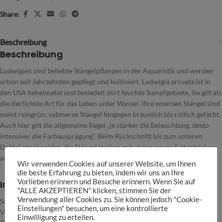
Share:
Beschreibung
Beschreibung
Ludwigien sind beliebte Stängelpflanzen in der Aquaristik und werden
schon seit Jahrzehnten gepflegt und kultiviert. Ludwigia arcuata ist in
den USA beheimatet und besiedelt dort feuchte Sumpfgebiete. Sie gilt als
die zierlichste Art für das Leben unter Wasser. Ihre emersen Stängel sind
meist reingrün; submerse Stängel hingegen bräunlich bis rötlich gefärbt.
Auch hier gilt die allgemeine Regel „je stärker die Beleuchtung, desto
intensiver die Farbausprägung“. Beim Rückschnitt bis zum unteren
Drittel abschneiden, die Stängel treiben mit vielen neuen Seitentrieben
aus.
Wir verwenden Cookies auf unserer Website, um Ihnen
die beste Erfahrung zu bieten, indem wir uns an Ihre
Vorlieben erinnern und Besuche erinnern. Wenn Sie auf
Infos
"ALLE AKZEPTIEREN" klicken, stimmen Sie der
Verwendung aller Cookies zu. Sie können jedoch "Cookie-
Schwierigkeitsgrad: Mittel
Einstellungen" besuchen, um eine kontrollierte
Verwendung: Hintergrund
Einwilligung zu erteilen.