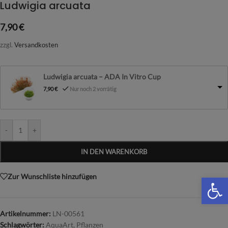
Ludwigia arcuata
7,90
€
zzgl.
Versandkosten
Ludwigia arcuata – ADA In Vitro Cup
7,90
€
Nur noch 2 vorrätig
-
+
IN DEN WARENKORB
Zur Wunschliste hinzufügen
We
Artikelnummer:
LN-00561
Schlagwörter:
AquaArt
,
Pflanzen