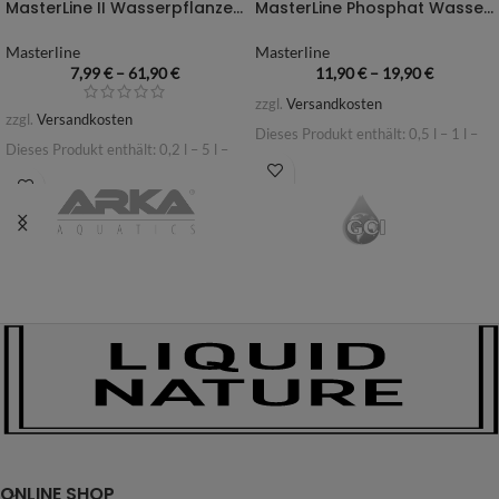
MasterLine II Wasserpflanzendünger
MasterLine Phosphat Wasserpflanzendünger
Masterline
Masterline
7,99
€
–
61,90
€
11,90
€
–
19,90
€
zzgl.
Versandkosten
zzgl.
Versandkosten
Dieses Produkt enthält: 0,5
l
– 1
l
–
Dieses Produkt enthält: 0,2
l
– 5
l
–
ONLINE SHOP