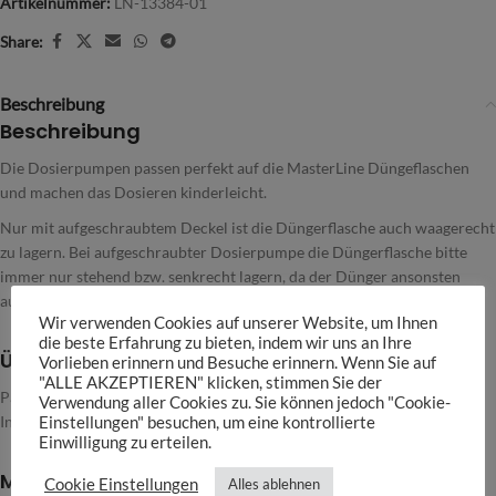
Artikelnummer:
LN-13384-01
Share:
Beschreibung
Beschreibung
Die Dosierpumpen passen perfekt auf die MasterLine Düngeflaschen
und machen das Dosieren kinderleicht.
Nur mit aufgeschraubtem Deckel ist die Düngerflasche auch waagerecht
zu lagern. Bei aufgeschraubter Dosierpumpe die Düngerflasche bitte
immer nur stehend bzw. senkrecht lagern, da der Dünger ansonsten
auslaufen kann.
Wir verwenden Cookies auf unserer Website, um Ihnen
die beste Erfahrung zu bieten, indem wir uns an Ihre
Übersicht
Vorlieben erinnern und Besuche erinnern. Wenn Sie auf
"ALLE AKZEPTIEREN" klicken, stimmen Sie der
Passend für die MasterLine 500 sowie 1.000 ml Gebinde
Verwendung aller Cookies zu. Sie können jedoch "Cookie-
In 1,2 und 5ml erhältlich
Einstellungen" besuchen, um eine kontrollierte
Einwilligung zu erteilen.
Merkmale
Cookie Einstellungen
Alles ablehnen