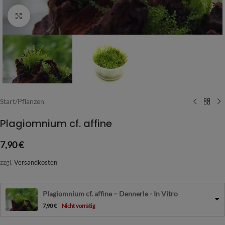
Vergrößern
Start
/
Pflanzen
Plagiomnium cf. affine
7,90
€
zzgl.
Versandkosten
Plagiomnium cf. affine – Dennerle - In Vitro
7,90
€
Nicht vorrätig