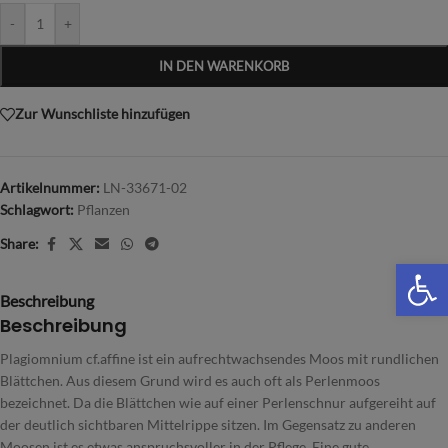
-
+
IN DEN WARENKORB
Zur Wunschliste hinzufügen
Artikelnummer:
LN-33671-02
Schlagwort:
Pflanzen
Share:
We
Beschreibung
Beschreibung
Plagiomnium cf.affine ist ein aufrechtwachsendes Moos mit rundlichen
Blättchen. Aus diesem Grund wird es auch oft als Perlenmoos
bezeichnet. Da die Blättchen wie auf einer Perlenschnur aufgereiht auf
der deutlich sichtbaren Mittelrippe sitzen. Im Gegensatz zu anderen
Moosen ist es etwas anspruchsvoller in der Pflege. Eine gute