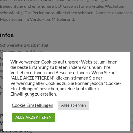
Beleuchtung und eine höhere CO“ Gabe ist für ein vitales Wachstum
sehr wichtig. Das Perlenmoos bildet einen schönen Kontrast zu anderen
Moos Sorten im Vorder- bis Mittelgrund.
Infos
Schwierigkeitsgrad: mittel
Verwendung: Aufsitzer
Gestaltungstipps: Begrünung von Hardscape
Wir verwenden Cookies auf unserer Website, um Ihnen
Höhe: 2-15
die beste Erfahrung zu bieten, indem wir uns an Ihre
Wuchsgeschwindigkeit: langsam
Vorlieben erinnern und Besuche erinnern. Wenn Sie auf
Temperatur: 18 – 28°C
"ALLE AKZEPTIEREN" klicken, stimmen Sie der
Verwendung aller Cookies zu. Sie können jedoch "Cookie-
CO2-Düngung: empfohlen
Einstellungen" besuchen, um eine kontrollierte
Emerser Wuchs: ja
Einwilligung zu erteilen.
Cookie Einstellungen
Alles ablehnen
Produktsicherheit
ALLE AKZEPTIEREN
Weitere Infos
Rezensionen (0)