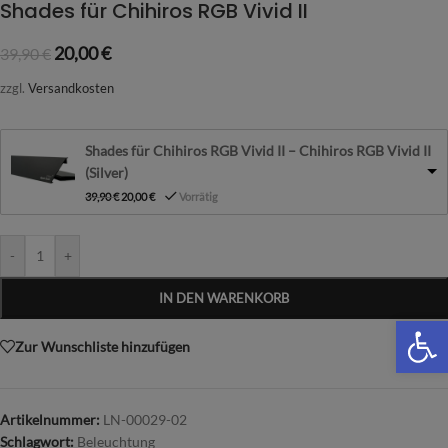
Shades für Chihiros RGB Vivid II
20,00
€
39,90
€
zzgl.
Versandkosten
Shades für Chihiros RGB Vivid II – Chihiros RGB Vivid II
(Silver)
39,90
€
20,00
€
Vorrätig
-
+
IN DEN WARENKORB
We
Zur Wunschliste hinzufügen
Artikelnummer:
LN-00029-02
Schlagwort:
Beleuchtung