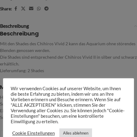
Share:
Beschreibung
Beschreibung
Mit den Shades des Chihiros Vivid 2 kann das Aquarium ohne störendes
Blenden genossen werden.
Die Shades sind entsprechend der Chihiros Vivid II in silber und schwarz
erhältlich.
Lieferumfang: 2 Shades
Merkmale
Wir verwenden Cookies auf unserer Website, um Ihnen
die beste Erfahrung zu bieten, indem wir uns an Ihre
Hochwertige Verarbeitung
Vorlieben erinnern und Besuche erinnern. Wenn Sie auf
Schützt vor Blenden
"ALLE AKZEPTIEREN" klicken, stimmen Sie der
Einfach zu montieren
Verwendung aller Cookies zu. Sie können jedoch "Cookie-
Einstellungen" besuchen, um eine kontrollierte
Schickes Upgrade
Einwilligung zu erteilen.
Cookie Einstellungen
Alles ablehnen