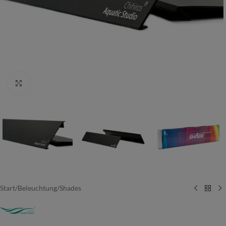
Vergrößern
Start
/
Beleuchtung
/
Shades