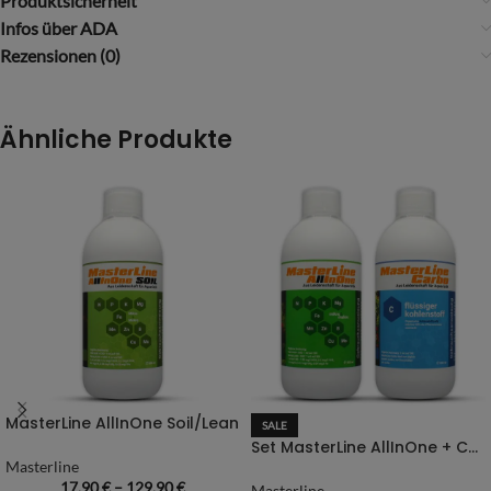
Produktsicherheit
Infos über ADA
Rezensionen (0)
Ähnliche Produkte
MasterLine AllInOne Soil/Lean
SALE
Set MasterLine AllInOne + Carbo – 500 ml
Masterline
17,90
€
–
129,90
€
Masterline