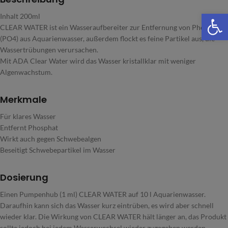
We
Inhalt 200ml
CLEAR WATER ist ein Wasseraufbereiter zur Entfernung von Phosphat
(PO4) aus Aquarienwasser, außerdem flockt es feine Partikel aus, die
Wassertrübungen verursachen.
Mit ADA Clear Water wird das Wasser kristallklar mit weniger
Algenwachstum.
Merkmale
Für klares Wasser
Entfernt Phosphat
Wirkt auch gegen Schwebealgen
Beseitigt Schwebepartikel im Wasser
Dosierung
Einen Pumpenhub (1 ml) CLEAR WATER auf 10 l Aquarienwasser.
Daraufhin kann sich das Wasser kurz eintrüben, es wird aber schnell
wieder klar. Die Wirkung von CLEAR WATER hält länger an, das Produkt
sollte jedoch bei jedem Wasserwechsel wieder zugegeben werden.