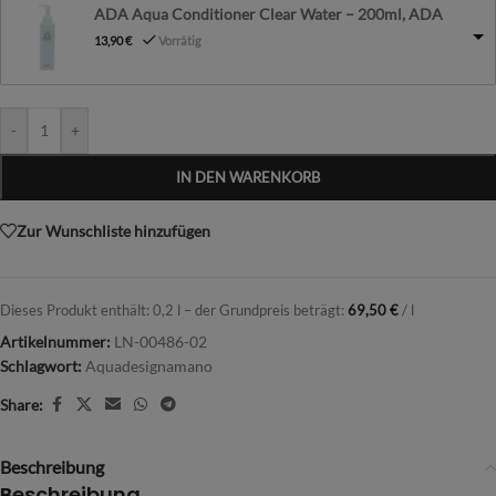
ADA Aqua Conditioner Clear Water – 200ml, ADA
13,90
€
Vorrätig
-
+
IN DEN WARENKORB
Zur Wunschliste hinzufügen
Dieses Produkt enthält: 0,2
l
– der Grundpreis beträgt:
69,50
€
/
l
Artikelnummer:
LN-00486-02
Schlagwort:
Aquadesignamano
Share:
Beschreibung
Beschreibung