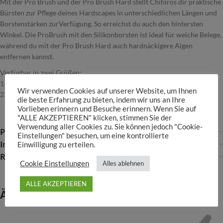
Mit der Pro Brush und der Pro Brush Hard stellt Chihiros dir praktische
Bürsten zur Pflege deines Hardscapes in unterschiedlichen Längen und
Borstenstärken zurVerfügung. So erreichst du auch den hintersten
Winkel. Die ProBrush mit den Silikonborsten ist ideal für weiche Belege,
während du mit der Pro Brush Hard auch hardnäckigere Algen
entfernen kannst.
Verfügbar in zwei Größen:
15 cm
Wir verwenden Cookies auf unserer Website, um Ihnen
23 cm
die beste Erfahrung zu bieten, indem wir uns an Ihre
Vorlieben erinnern und Besuche erinnern. Wenn Sie auf
"ALLE AKZEPTIEREN" klicken, stimmen Sie der
Verwendung aller Cookies zu. Sie können jedoch "Cookie-
Produktsicherheit
Einstellungen" besuchen, um eine kontrollierte
Infos über Chihiros
Einwilligung zu erteilen.
Rezensionen (0)
Cookie Einstellungen
Alles ablehnen
ALLE AKZEPTIEREN
Ähnliche Produkte