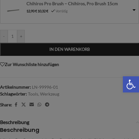
Chihiros Pro Brush – Chihiros, Pro Brush 15cm
12,90
€
10,32
€
Vorrätig
-
+
IN DEN WARENKORB
Zur Wunschliste hinzufügen
We
Artikelnummer:
LN-99996-01
Schlagwörter:
Tools
,
Werkzeug
Share:
Beschreibung
Beschreibung